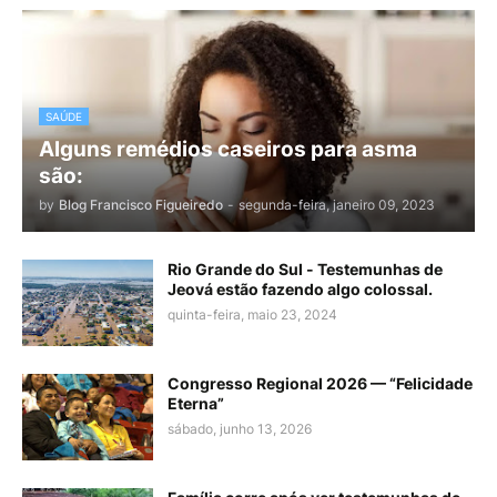
SAÚDE
Alguns remédios caseiros para asma
são:
by
Blog Francisco Figueiredo
-
segunda-feira, janeiro 09, 2023
Rio Grande do Sul - Testemunhas de
Jeová estão fazendo algo colossal.
quinta-feira, maio 23, 2024
Congresso Regional 2026 — “Felicidade
Eterna”
sábado, junho 13, 2026