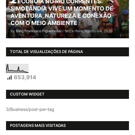
🌊 ECOBOIA NO RIO CORRENTES:
SIMOLÂNDIA VIVE UM MOMENTO DE
AVENTURA, NATUREZA E CONEXÃO
COM O MEIO AMBIENTE
by
Blog Francisco Figueiredo
-
terça-feira, agosto 04, 2026
TOTAL DE VISUALIZAÇÕES DE PÁGINA
653,914
CUSTOM WIDGET
3/Business/post-per-tag
POSTAGENS MAIS VISITADAS