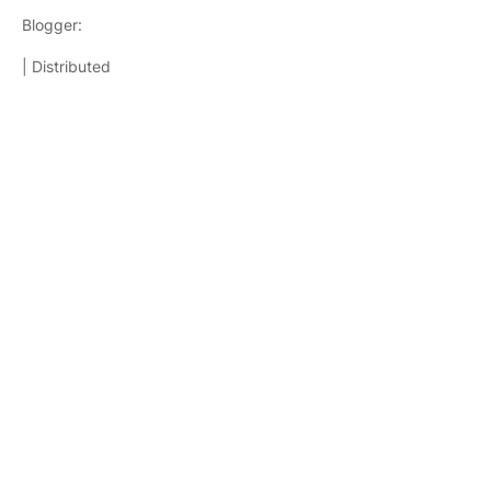
Blogger:
TemplatestopBest
| Distributed
Templatesparablog