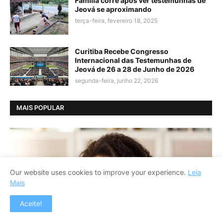
Família corre após ver testemunhas de
Jeová se aproximando
terça-feira, fevereiro 18, 2025
Curitiba Recebe Congresso
Internacional das Testemunhas de
Jeová de 26 a 28 de Junho de 2026
segunda-feira, junho 22, 2026
MAIS POPULAR
Our website uses cookies to improve your experience.
Leia
SAÚDE
Mais
Alguns remédios caseiros para asma
são:
Aceite!
by
Blog Francisco Figueiredo
-
segunda-feira, janeiro 09, 2023