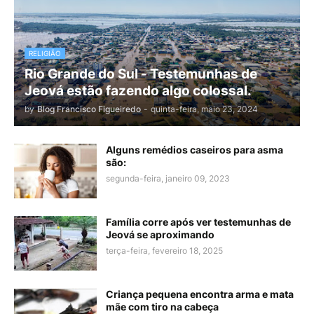
RELIGIÃO
Rio Grande do Sul - Testemunhas de
Jeová estão fazendo algo colossal.
by
Blog Francisco Figueiredo
-
quinta-feira, maio 23, 2024
Alguns remédios caseiros para asma
são:
segunda-feira, janeiro 09, 2023
Família corre após ver testemunhas de
Jeová se aproximando
terça-feira, fevereiro 18, 2025
Criança pequena encontra arma e mata
mãe com tiro na cabeça