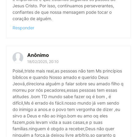
Jesus Cristo. Por isso, continuamos perseverantes,
confiantes de que nossa mensagem pode tocar o
coração de alguém.
Responder
Anônimo
18/02/2025, 20:10
Poisé,triste mais real,as pessoas não tem Ms princípios
bíblicos e quando Nosso amado e querido Deus
Jeová,direciona alguém p falar sobre seu amado filho q
morreu por nós pecadores,essas pessoas tem essas
atitudes .bom TD mundo sabe fazer oq é bom , é
difícil,Ms é errado és fácil.nosso mundo já vem sendo
do inimigo a anos.e o povo tem vergonha de dizer ,eu
sirvo a Deus e não ao inigo.bom eu amo oq eles
fazem,pois levam vida a suas casas,e p suas
famílias.ninguem é obgdo a receber,Deus não quer
ninguém a força.ja deixou livre arbítrio.so garanto q