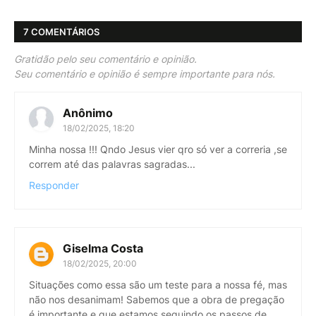
7 COMENTÁRIOS
Gratidão pelo seu comentário e opinião.
Seu comentário e opinião é sempre importante para nós.
Anônimo
18/02/2025, 18:20
Minha nossa !!! Qndo Jesus vier qro só ver a correria ,se
correm até das palavras sagradas...
Responder
Giselma Costa
18/02/2025, 20:00
Situações como essa são um teste para a nossa fé, mas
não nos desanimam! Sabemos que a obra de pregação
é importante e que estamos seguindo os passos de