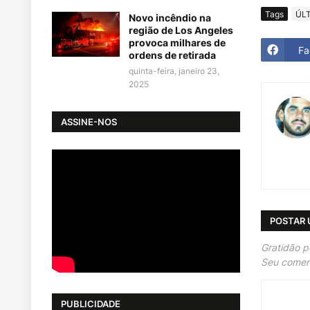
Tags
ÚL
Novo incêndio na
região de Los Angeles
provoca milhares de
Fa
ordens de retirada
quinta-feira, janeiro 23,
2025
ASSINE-NOS
POSTAR
Gratidão p
Seu coment
PUBLICIDADE