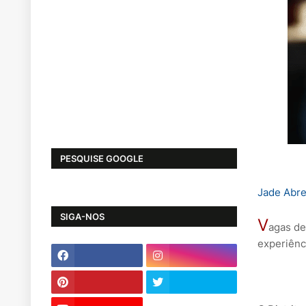
PESQUISE GOOGLE
Jade Abr
SIGA-NOS
V
agas de
experiên