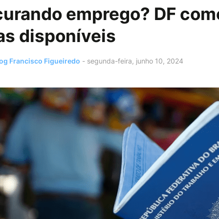
curando emprego? DF com
as disponíveis
og Francisco Figueiredo
-
segunda-feira, junho 10, 2024