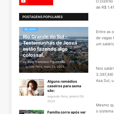
O Distrit
de R$ 1.4
POSTAGENS POPULARES
RELIGIÃO
Entre as 
Rio Grande do Sul -
de vagas 
Testemunhas de Jeová
um salário
estão fazendo algo
colossal.
by
Blog Francisco Figueiredo
-
quinta-feira, maio 23, 2024
Nos salár
3.397,48)
Asa Sul, 
Alguns remédios
caseiros para asma
são:
segunda-feira, janeiro 09,
2023
Mesmo que
o sistema
Família corre após ver