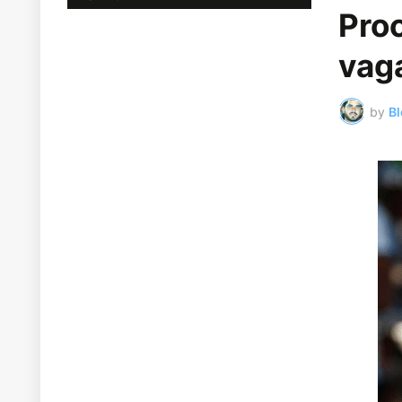
Pro
vag
by
Bl