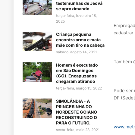
testemunhas de Jeová
se aproximando
terça-feira, fevereiro 18,
2025
Empregado
cadastrar
Criança pequena
encontra arma e mata
mãe com tiro na cabeça
sábado, agosto 14, 2021
Também é 
Homem é executado
em São Domingos
(GO). Encapuzados
chegaram atirando
terça-feira, março 15, 2022
Pode ser u
DF (Sedet
SIMOLÂNDIA - A
PRINCESINHA DO
NORDESTE GOIANO
RECONSTRUINDO O
PARA O FUTURO.
www.metr
sexta-feira, maio 28, 2021