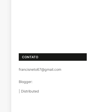
CONTATO
francisneto67@gmail.com
Blogger:
TemplatestopBest
| Distributed
Templatesparablog