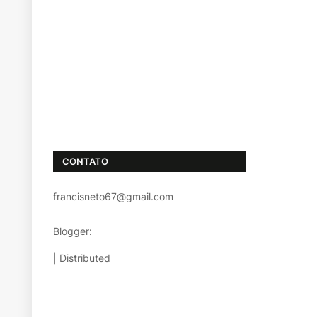
CONTATO
francisneto67@gmail.com
Blogger:
TemplatestopBest
| Distributed
Templatesparablog