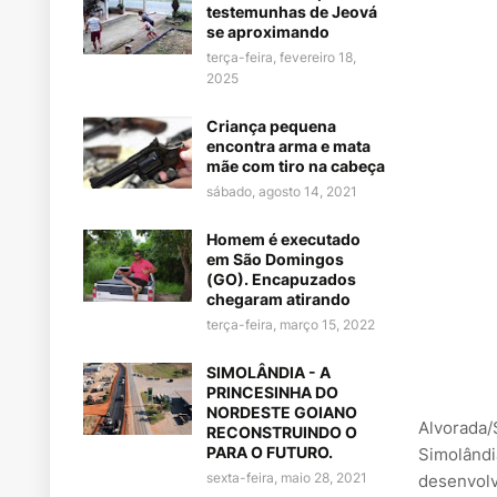
testemunhas de Jeová
se aproximando
terça-feira, fevereiro 18,
2025
Criança pequena
encontra arma e mata
mãe com tiro na cabeça
sábado, agosto 14, 2021
Homem é executado
em São Domingos
(GO). Encapuzados
chegaram atirando
terça-feira, março 15, 2022
SIMOLÂNDIA - A
PRINCESINHA DO
NORDESTE GOIANO
Alvorada/
RECONSTRUINDO O
PARA O FUTURO.
Simolândi
sexta-feira, maio 28, 2021
desenvolv