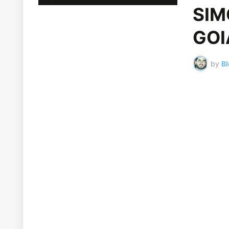
SIM
GOI
by
Bl