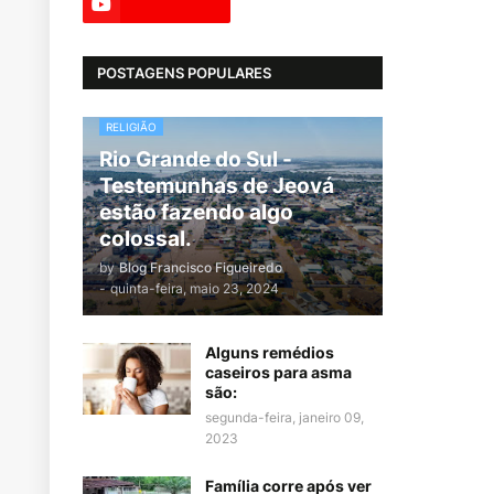
POSTAGENS POPULARES
RELIGIÃO
Rio Grande do Sul -
Testemunhas de Jeová
estão fazendo algo
colossal.
by
Blog Francisco Figueiredo
-
quinta-feira, maio 23, 2024
Alguns remédios
caseiros para asma
são:
segunda-feira, janeiro 09,
2023
Família corre após ver