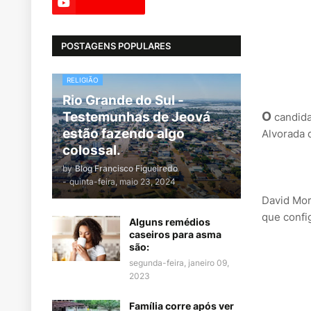
POSTAGENS POPULARES
RELIGIÃO
Rio Grande do Sul -
Testemunhas de Jeová
O
candida
estão fazendo algo
Alvorada 
colossal.
by
Blog Francisco Figueiredo
-
quinta-feira, maio 23, 2024
David Mor
que confi
Alguns remédios
caseiros para asma
são:
segunda-feira, janeiro 09,
2023
Família corre após ver