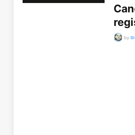
Can
regi
by
Bl