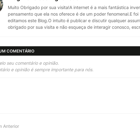
Muito Obrigado por sua visita!A internet é a mais fantástica in
pensamento que ela nos oferece é de um poder fenomenal.E foi t
editamos este Blog.O intuito é publicar e discutir qualquer assun
obrigado por sua visita e não esqueça de interagir conosco, 
 UM COMENTÁRIO
elo seu comentário e opinião.
ário e opinião é sempre importante para nós.
 Anterior