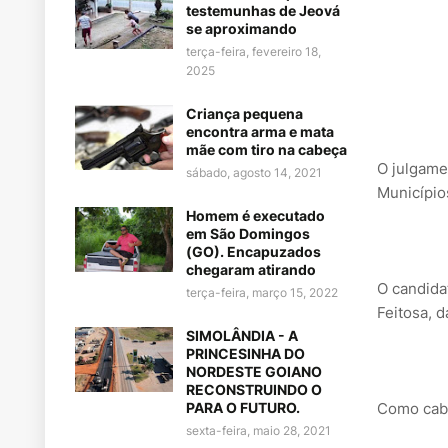
testemunhas de Jeová
se aproximando
terça-feira, fevereiro 18,
2025
Criança pequena
encontra arma e mata
mãe com tiro na cabeça
O julgame
sábado, agosto 14, 2021
Município
Homem é executado
em São Domingos
(GO). Encapuzados
chegaram atirando
O candida
terça-feira, março 15, 2022
Feitosa, d
SIMOLÂNDIA - A
PRINCESINHA DO
NORDESTE GOIANO
RECONSTRUINDO O
PARA O FUTURO.
Como cabe
sexta-feira, maio 28, 2021