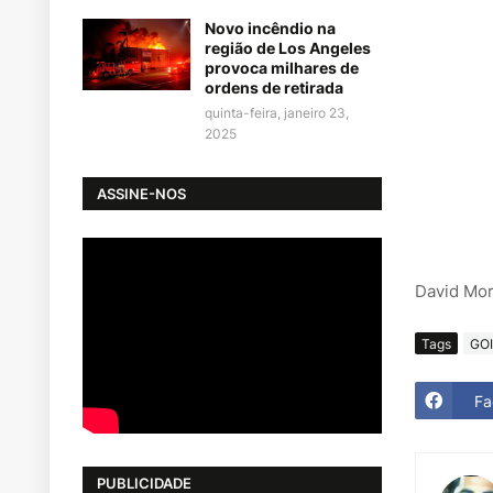
Novo incêndio na
região de Los Angeles
provoca milhares de
ordens de retirada
quinta-feira, janeiro 23,
2025
ASSINE-NOS
David Mor
Tags
GO
Fa
PUBLICIDADE