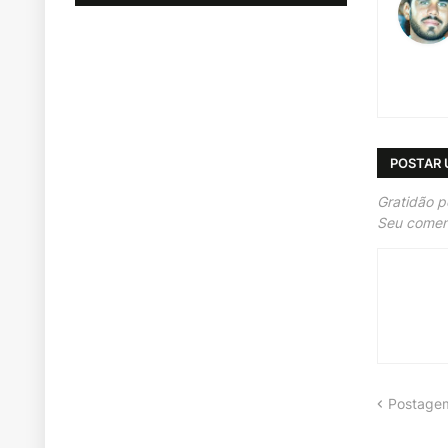
POSTAR
Gratidão p
Seu coment
Postagem