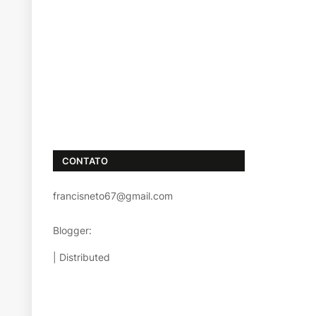
CONTATO
francisneto67@gmail.com
Blogger:
TemplatestopBest
| Distributed
Templatesparablog