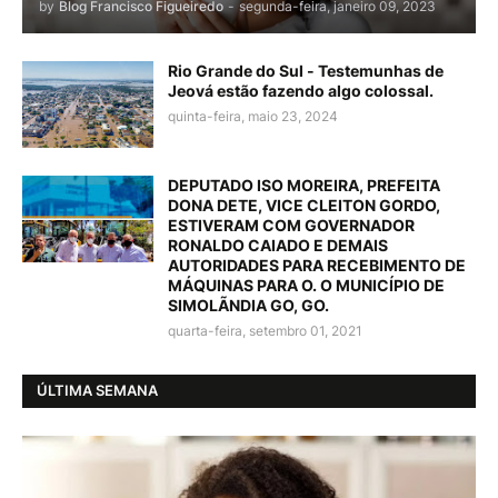
by
Blog Francisco Figueiredo
-
segunda-feira, janeiro 09, 2023
Rio Grande do Sul - Testemunhas de
Jeová estão fazendo algo colossal.
quinta-feira, maio 23, 2024
DEPUTADO ISO MOREIRA, PREFEITA
DONA DETE, VICE CLEITON GORDO,
ESTIVERAM COM GOVERNADOR
RONALDO CAIADO E DEMAIS
AUTORIDADES PARA RECEBIMENTO DE
MÁQUINAS PARA O. O MUNICÍPIO DE
SIMOLÃNDIA GO, GO.
quarta-feira, setembro 01, 2021
ÚLTIMA SEMANA