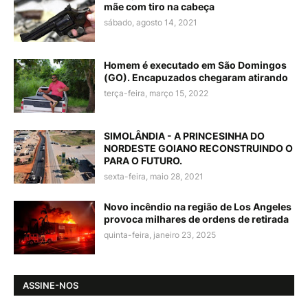
mãe com tiro na cabeça
sábado, agosto 14, 2021
Homem é executado em São Domingos
(GO). Encapuzados chegaram atirando
terça-feira, março 15, 2022
SIMOLÂNDIA - A PRINCESINHA DO
NORDESTE GOIANO RECONSTRUINDO O
PARA O FUTURO.
sexta-feira, maio 28, 2021
Novo incêndio na região de Los Angeles
provoca milhares de ordens de retirada
quinta-feira, janeiro 23, 2025
ASSINE-NOS