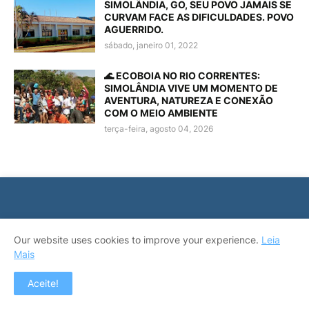
SIMOLÃNDIA, GO, SEU POVO JAMAIS SE
CURVAM FACE AS DIFICULDADES. POVO
AGUERRIDO.
sábado, janeiro 01, 2022
🌊 ECOBOIA NO RIO CORRENTES:
SIMOLÂNDIA VIVE UM MOMENTO DE
AVENTURA, NATUREZA E CONEXÃO
COM O MEIO AMBIENTE
terça-feira, agosto 04, 2026
PUBLICIDADE
Our website uses cookies to improve your experience.
Leia
Mais
Aceite!