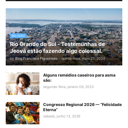
RELIGIÃO
Rio Grande do Sul - Testemunhas de
Jeová estão fazendo algo colossal.
by
Blog Francisco Figueiredo
-
quinta-feira, maio 23, 2024
Alguns remédios caseiros para asma
são:
segunda-feira, janeiro 09, 2023
Congresso Regional 2026 — “Felicidade
Eterna”
sábado, junho 13, 2026