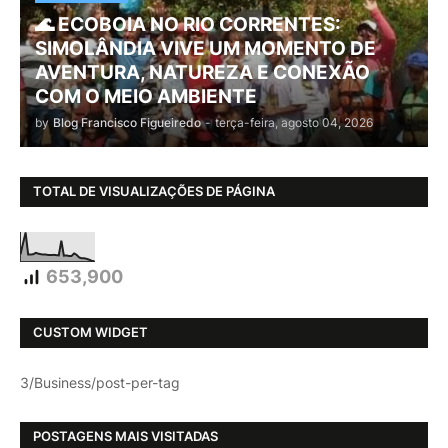
🌊 ECOBOIA NO RIO CORRENTES:
SIMOLÂNDIA VIVE UM MOMENTO DE
AVENTURA, NATUREZA E CONEXÃO
COM O MEIO AMBIENTE
by
Blog Francisco Figueiredo
-
terça-feira, agosto 04, 2026
TOTAL DE VISUALIZAÇÕES DE PÁGINA
653,900
CUSTOM WIDGET
3/Business/post-per-tag
POSTAGENS MAIS VISITADAS