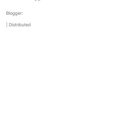
Blogger:
TemplatestopBest
| Distributed
Templatesparablog