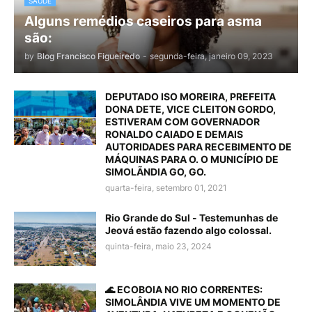
SAÚDE
Alguns remédios caseiros para asma
são:
by
Blog Francisco Figueiredo
-
segunda-feira, janeiro 09, 2023
DEPUTADO ISO MOREIRA, PREFEITA
DONA DETE, VICE CLEITON GORDO,
ESTIVERAM COM GOVERNADOR
RONALDO CAIADO E DEMAIS
AUTORIDADES PARA RECEBIMENTO DE
MÁQUINAS PARA O. O MUNICÍPIO DE
SIMOLÃNDIA GO, GO.
quarta-feira, setembro 01, 2021
Rio Grande do Sul - Testemunhas de
Jeová estão fazendo algo colossal.
quinta-feira, maio 23, 2024
🌊 ECOBOIA NO RIO CORRENTES:
SIMOLÂNDIA VIVE UM MOMENTO DE