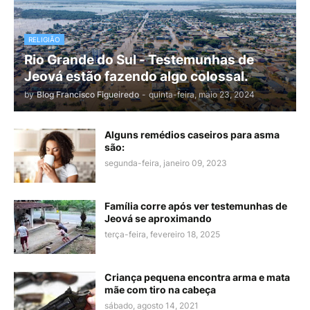
RELIGIÃO
Rio Grande do Sul - Testemunhas de
Jeová estão fazendo algo colossal.
by
Blog Francisco Figueiredo
-
quinta-feira, maio 23, 2024
Alguns remédios caseiros para asma
são:
segunda-feira, janeiro 09, 2023
Família corre após ver testemunhas de
Jeová se aproximando
terça-feira, fevereiro 18, 2025
Criança pequena encontra arma e mata
mãe com tiro na cabeça
sábado, agosto 14, 2021