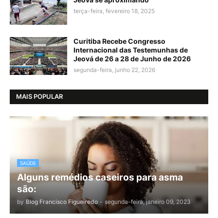
terça-feira, fevereiro 18, 2025
Curitiba Recebe Congresso
Internacional das Testemunhas de
Jeová de 26 a 28 de Junho de 2026
segunda-feira, junho 22, 2026
MAIS POPULAR
SAÚDE
Alguns remédios caseiros para asma
são:
by
Blog Francisco Figueiredo
-
segunda-feira, janeiro 09, 2023