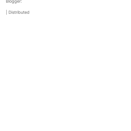
Blogger:
TemplatestopBest
| Distributed
Templatesparablog