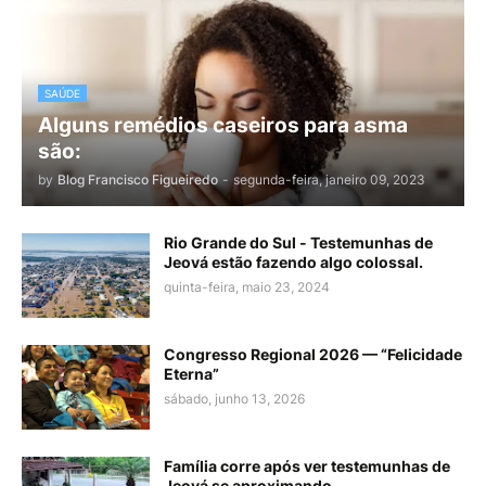
SAÚDE
Alguns remédios caseiros para asma
são:
by
Blog Francisco Figueiredo
-
segunda-feira, janeiro 09, 2023
Rio Grande do Sul - Testemunhas de
Jeová estão fazendo algo colossal.
quinta-feira, maio 23, 2024
Congresso Regional 2026 — “Felicidade
Eterna”
sábado, junho 13, 2026
Família corre após ver testemunhas de
Jeová se aproximando