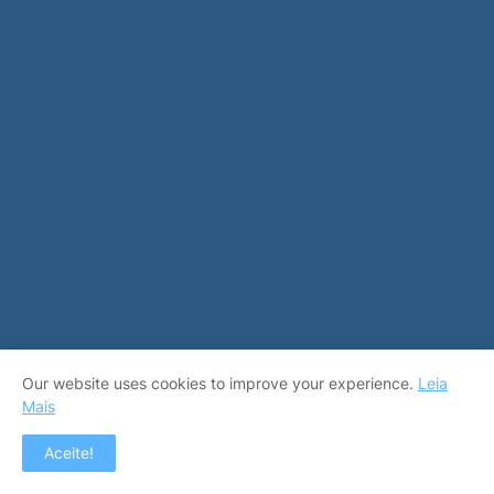
Our website uses cookies to improve your experience.
Leia
Mais
REPÓRTER INVESTIGATIVO: FRANCISCO FIGUEIREDO
Aceite!