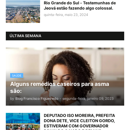
Rio Grande do Sul - Testemunhas de
Jeová estão fazendo algo colossal.
quinta-feira, maio 23, 2024
ÚLTIMA SEMANA
SAÚDE
Alguns remédios caseiros para asma
são:
by
Blog Francisco Figueiredo
-
segunda-feira, janeiro 09, 2023
DEPUTADO ISO MOREIRA, PREFEITA
DONA DETE, VICE CLEITON GORDO,
ESTIVERAM COM GOVERNADOR