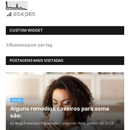
654,065
CUSTOM WIDGET
3/Business/post-per-tag
POSTAGENS MAIS VISITADAS
SAÚDE
Alguns remédios caseiros para asma
são:
by
Blog Francisco Figueiredo
-
segunda-feira, janeiro 09, 2023