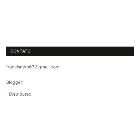
CONTATO
francisneto67@gmail.com
Blogger:
TemplatestopBest
| Distributed
Templatesparablog