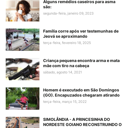
Alguns remédios caseiros para asma
são:
segunda-feira, janeiro 09, 2023
Família corre após ver testemunhas de
Jeová se aproximando
terça-feira, fevereiro 18, 2025
Criança pequena encontra arma e mata
mãe com tiro na cabeça
sábado, agosto 14, 2021
Homem é executado em São Domingos
(GO). Encapuzados chegaram atirando
terça-feira, março 15, 2022
SIMOLÂNDIA - A PRINCESINHA DO
NORDESTE GOIANO RECONSTRUINDO O