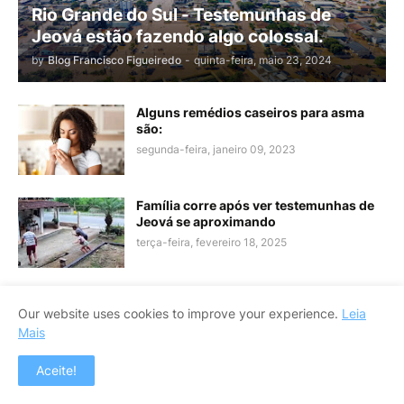
Rio Grande do Sul - Testemunhas de
Jeová estão fazendo algo colossal.
by
Blog Francisco Figueiredo
-
quinta-feira, maio 23, 2024
Alguns remédios caseiros para asma
são:
segunda-feira, janeiro 09, 2023
Família corre após ver testemunhas de
Jeová se aproximando
terça-feira, fevereiro 18, 2025
Criança pequena encontra arma e mata
Our website uses cookies to improve your experience.
Leia
mãe com tiro na cabeça
Mais
sábado, agosto 14, 2021
Aceite!
Homem é executado em São Domingos