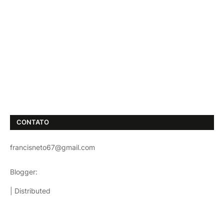
CONTATO
francisneto67@gmail.com
Blogger:
TemplatestopBest
| Distributed
Templatesparablog