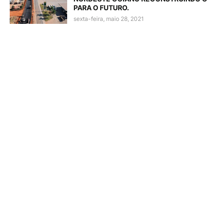
PARA O FUTURO.
sexta-feira, maio 28, 2021