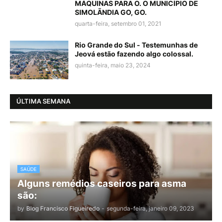
MÁQUINAS PARA O. O MUNICÍPIO DE
SIMOLÃNDIA GO, GO.
quarta-feira, setembro 01, 2021
Rio Grande do Sul - Testemunhas de
Jeová estão fazendo algo colossal.
quinta-feira, maio 23, 2024
ÚLTIMA SEMANA
SAÚDE
Alguns remédios caseiros para asma
são:
by
Blog Francisco Figueiredo
-
segunda-feira, janeiro 09, 2023