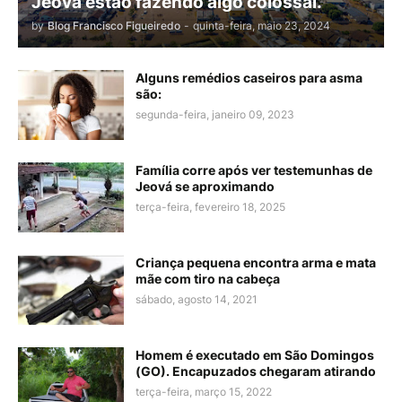
Jeová estão fazendo algo colossal.
by
Blog Francisco Figueiredo
-
quinta-feira, maio 23, 2024
Alguns remédios caseiros para asma
são:
segunda-feira, janeiro 09, 2023
Família corre após ver testemunhas de
Jeová se aproximando
terça-feira, fevereiro 18, 2025
Criança pequena encontra arma e mata
mãe com tiro na cabeça
sábado, agosto 14, 2021
Homem é executado em São Domingos
(GO). Encapuzados chegaram atirando
terça-feira, março 15, 2022