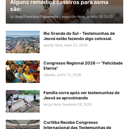
Alguns remédios caseiros para asma
são:
by
Blog Francisco Figueiredo
-
segunda-feira, janeiro 09, 2023
Rio Grande do Sul - Testemunhas de
Jeová estão fazendo algo colossal.
quinta-feira, maio 23, 2024
Congresso Regional 2026 — “Felicidade
Eterna”
sábado, junho 13, 2026
Família corre após ver testemunhas de
Jeová se aproximando
terça-feira, fevereiro 18, 2025
Curitiba Recebe Congresso
Internacional das Testemunhas de