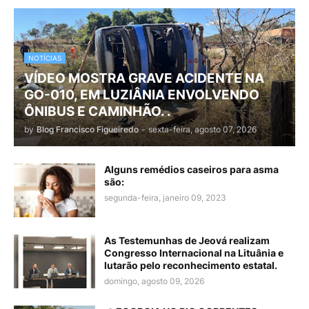
NOTÍCIAS
VÍDEO MOSTRA GRAVE ACIDENTE NA
GO-010, EM LUZIÂNIA ENVOLVENDO
ÔNIBUS E CAMINHÃO. .
by
Blog Francisco Figueiredo
-
sexta-feira, agosto 07, 2026
Alguns remédios caseiros para asma
são:
segunda-feira, janeiro 09, 2023
As Testemunhas de Jeová realizam
Congresso Internacional na Lituânia e
lutarão pelo reconhecimento estatal.
domingo, agosto 09, 2026