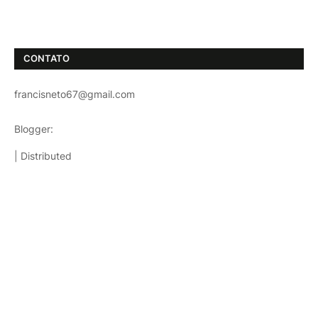
CONTATO
francisneto67@gmail.com
Blogger:
TemplatestopBest
| Distributed
Templatesparablog