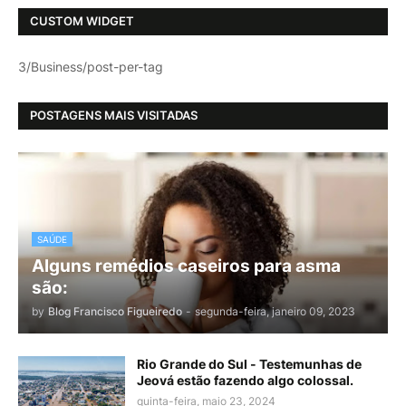
CUSTOM WIDGET
3/Business/post-per-tag
POSTAGENS MAIS VISITADAS
SAÚDE
Alguns remédios caseiros para asma
são:
by
Blog Francisco Figueiredo
-
segunda-feira, janeiro 09, 2023
Rio Grande do Sul - Testemunhas de
Jeová estão fazendo algo colossal.
quinta-feira, maio 23, 2024