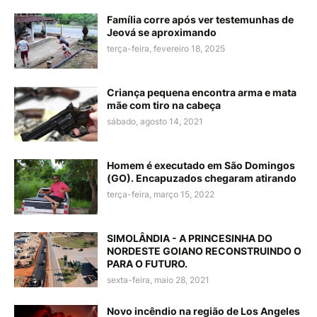
Família corre após ver testemunhas de
Jeová se aproximando
terça-feira, fevereiro 18, 2025
Criança pequena encontra arma e mata
mãe com tiro na cabeça
sábado, agosto 14, 2021
Homem é executado em São Domingos
(GO). Encapuzados chegaram atirando
terça-feira, março 15, 2022
SIMOLÂNDIA - A PRINCESINHA DO
NORDESTE GOIANO RECONSTRUINDO O
PARA O FUTURO.
sexta-feira, maio 28, 2021
Novo incêndio na região de Los Angeles