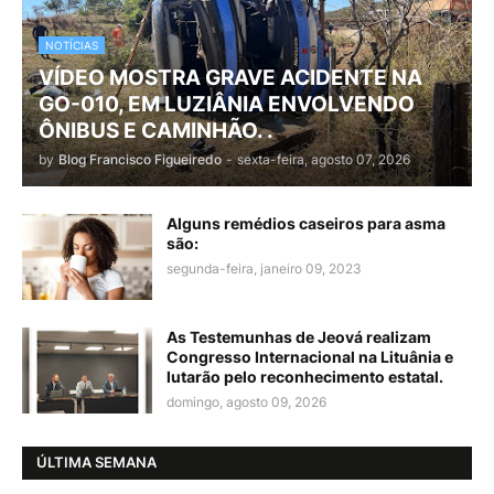
NOTÍCIAS
VÍDEO MOSTRA GRAVE ACIDENTE NA
GO-010, EM LUZIÂNIA ENVOLVENDO
ÔNIBUS E CAMINHÃO. .
by
Blog Francisco Figueiredo
-
sexta-feira, agosto 07, 2026
Alguns remédios caseiros para asma
são:
segunda-feira, janeiro 09, 2023
As Testemunhas de Jeová realizam
Congresso Internacional na Lituânia e
lutarão pelo reconhecimento estatal.
domingo, agosto 09, 2026
ÚLTIMA SEMANA