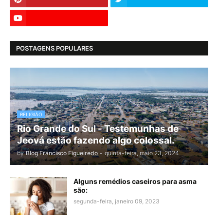
POSTAGENS POPULARES
RELIGIÃO
Rio Grande do Sul - Testemunhas de
Jeová estão fazendo algo colossal.
by
Blog Francisco Figueiredo
-
quinta-feira, maio 23, 2024
Alguns remédios caseiros para asma
são:
segunda-feira, janeiro 09, 2023