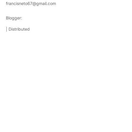
francisneto67@gmail.com
Blogger:
TemplatestopBest
| Distributed
Templatesparablog