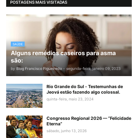
POSTAGENS MAIS VISITADAS
SAÚDE
Alguns remédios caseiros para asma
são:
by
Blog Francisco Figueiredo
-
segunda-feira, janeiro 09, 2023
Rio Grande do Sul - Testemunhas de
Jeová estão fazendo algo colossal.
quinta-feira, maio 23, 2024
Congresso Regional 2026 — “Felicidade
Eterna”
sábado, junho 13, 2026