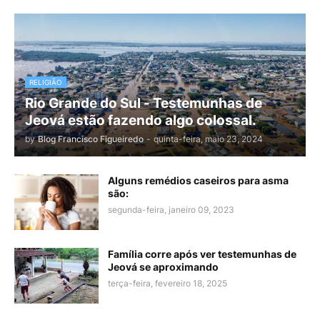
RELIGIÃO
Rio Grande do Sul - Testemunhas de
Jeová estão fazendo algo colossal.
by
Blog Francisco Figueiredo
-
quinta-feira, maio 23, 2024
Alguns remédios caseiros para asma
são:
segunda-feira, janeiro 09, 2023
Família corre após ver testemunhas de
Jeová se aproximando
terça-feira, fevereiro 18, 2025