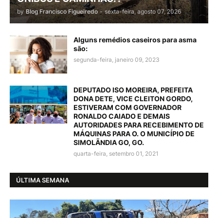
by
Blog Francisco Figueiredo
-
sexta-feira, agosto 07, 2026
Alguns remédios caseiros para asma
são:
segunda-feira, janeiro 09, 2023
DEPUTADO ISO MOREIRA, PREFEITA
DONA DETE, VICE CLEITON GORDO,
ESTIVERAM COM GOVERNADOR
RONALDO CAIADO E DEMAIS
AUTORIDADES PARA RECEBIMENTO DE
MÁQUINAS PARA O. O MUNICÍPIO DE
SIMOLÃNDIA GO, GO.
quarta-feira, setembro 01, 2021
ÚLTIMA SEMANA