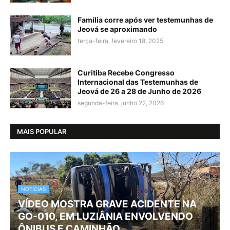
Família corre após ver testemunhas de
Jeová se aproximando
terça-feira, fevereiro 18, 2025
Curitiba Recebe Congresso
Internacional das Testemunhas de
Jeová de 26 a 28 de Junho de 2026
segunda-feira, junho 22, 2026
MAIS POPULAR
NOTÍCIAS
VÍDEO MOSTRA GRAVE ACIDENTE NA
GO-010, EM LUZIÂNIA ENVOLVENDO
ÔNIBUS E CAMINHÃO. .