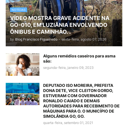
NOTÍCIAS
VÍDEO MOSTRA GRAVE ACIDENTE NA
GO-010, EM LUZIÂNIA ENVOLVENDO
ÔNIBUS E CAMINHÃO. .
by
Blog Francisco Figueiredo
-
sexta-feira, agosto 07, 2026
Alguns remédios caseiros para asma
são:
segunda-feira, janeiro 09, 2023
DEPUTADO ISO MOREIRA, PREFEITA
DONA DETE, VICE CLEITON GORDO,
ESTIVERAM COM GOVERNADOR
RONALDO CAIADO E DEMAIS
AUTORIDADES PARA RECEBIMENTO DE
MÁQUINAS PARA O. O MUNICÍPIO DE
SIMOLÃNDIA GO, GO.
quarta-feira, setembro 01, 2021